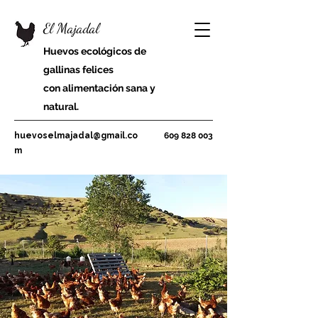
El Majadal
Huevos ecológicos de
gallinas felices
con alimentación sana y
natural.
huevoselmajadal@gmail.co
609 828 003
m