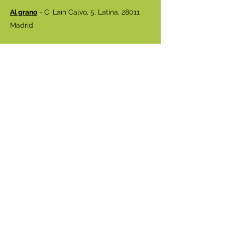
Al grano
- C. Laín Calvo, 5, Latina, 28011
Madrid
Albahaca Ecotienda
- C. de Moratines, 16,
Arganzuela, 28005 Madrid
BioLíbere Supermercado Cooperativo
-
C/ Rosa Luxemburgo, 5, 28903 Getafe
Cooperativa Besana
- Avd. José Hierro,
92
- 28521
Rivas-Vaciamadrid
Herbolario de Hoyo
- Gta. de Facundo
Baelo, 7. 28240 Hoyo de Manzanares